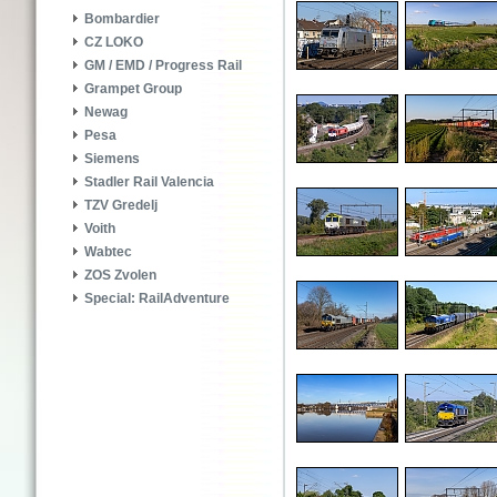
Bombardier
CZ LOKO
GM / EMD / Progress Rail
Grampet Group
Newag
Pesa
Siemens
Stadler Rail Valencia
TZV Gredelj
Voith
Wabtec
ZOS Zvolen
Special: RailAdventure