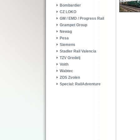
Bombardier
CZ LOKO
GM / EMD / Progress Rail
Grampet Group
Newag
Pesa
Siemens
Stadler Rail Valencia
TZV Gredelj
Voith
Wabtec
ZOS Zvolen
Special: RailAdventure