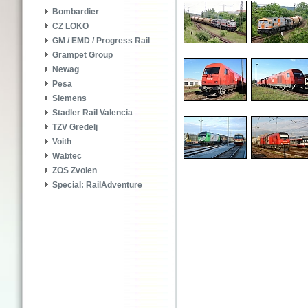
Bombardier
CZ LOKO
GM / EMD / Progress Rail
Grampet Group
Newag
Pesa
Siemens
Stadler Rail Valencia
TZV Gredelj
Voith
Wabtec
ZOS Zvolen
Special: RailAdventure