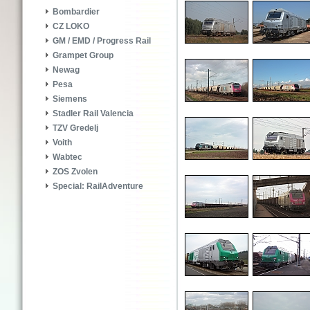
Bombardier
CZ LOKO
GM / EMD / Progress Rail
Grampet Group
Newag
Pesa
Siemens
Stadler Rail Valencia
TZV Gredelj
Voith
Wabtec
ZOS Zvolen
Special: RailAdventure