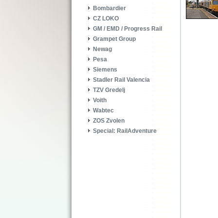
Bombardier
CZ LOKO
GM / EMD / Progress Rail
Grampet Group
Newag
Pesa
Siemens
Stadler Rail Valencia
TZV Gredelj
Voith
Wabtec
ZOS Zvolen
Special: RailAdventure