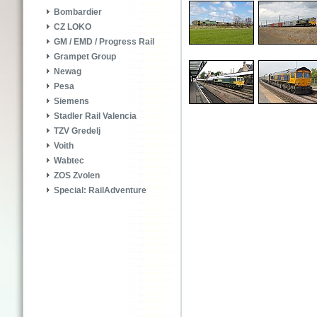
Bombardier
CZ LOKO
GM / EMD / Progress Rail
Grampet Group
Newag
Pesa
Siemens
Stadler Rail Valencia
TZV Gredelj
Voith
Wabtec
ZOS Zvolen
Special: RailAdventure