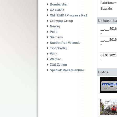
Fabriknum
Bombardier
Baujahr
CZ LOKO
GM / EMD / Progress Rail
Lebenslau
Grampet Group
Newag
__.__.2016
Pesa
-
Siemens
__.__.2016
Stadler Rail Valencia
-
TZV Gredelj
Voith
01.01.2021
Wabtec
-
ZOS Zvolen
Special: RailAdventure
Fotos