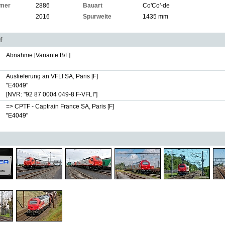
mer
2886
Bauart
Co'Co'-de
2016
Spurweite
1435 mm
f
Abnahme [Variante B/F]
Auslieferung an VFLI SA, Paris [F]
"E4049"
[NVR: "92 87 0004 049-8 F-VFLI"]
=> CPTF - Captrain France SA, Paris [F]
"E4049"