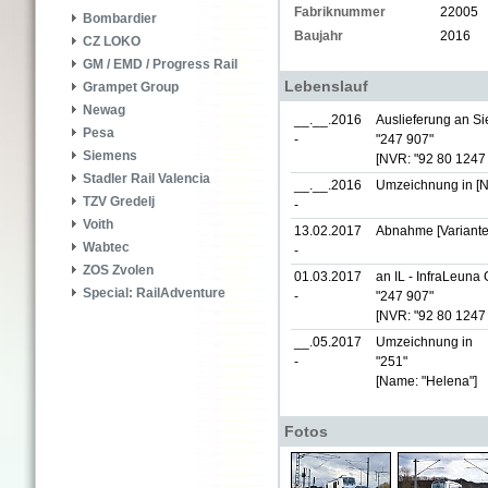
Fabriknummer
22005
Bombardier
Baujahr
2016
CZ LOKO
GM / EMD / Progress Rail
Lebenslauf
Grampet Group
Newag
__.__.2016
Auslieferung an S
Pesa
-
"247 907"
Siemens
[NVR: "92 80 1247
Stadler Rail Valencia
__.__.2016
Umzeichnung in
[
TZV Gredelj
-
Voith
13.02.2017
Abnahme [Variante
Wabtec
-
ZOS Zvolen
01.03.2017
an IL - InfraLeuna
Special: RailAdventure
-
"247 907"
[NVR: "92 80 124
__.05.2017
Umzeichnung in
-
"251"
[Name: "Helena"]
Fotos