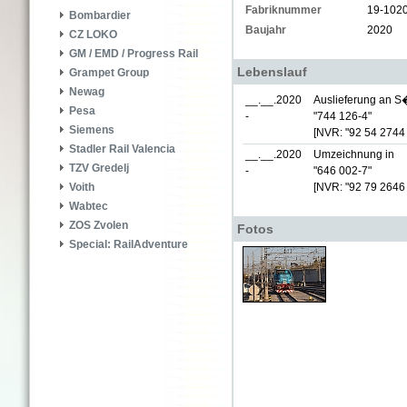
Fabriknummer
19-102
Bombardier
Baujahr
2020
CZ LOKO
GM / EMD / Progress Rail
Lebenslauf
Grampet Group
Newag
__.__.2020
Auslieferung an S�
Pesa
-
"744 126-4"
Siemens
[NVR: "92 54 2744
Stadler Rail Valencia
__.__.2020
Umzeichnung in
TZV Gredelj
-
"646 002-7"
[NVR: "92 79 2646
Voith
Wabtec
ZOS Zvolen
Fotos
Special: RailAdventure