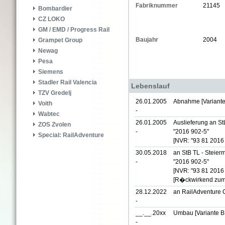
Fabriknummer
21145
Bombardier
CZ LOKO
GM / EMD / Progress Rail
Baujahr
2004
Grampet Group
Newag
Pesa
Siemens
Stadler Rail Valencia
Lebenslauf
TZV Gredelj
26.01.2005
Abnahme [Variante
Voith
-
Wabtec
26.01.2005
Auslieferung an S
ZOS Zvolen
-
"2016 902-5"
Special: RailAdventure
[NVR: "93 81 2016
30.05.2018
an StB TL - Steier
-
"2016 902-5"
[NVR: "93 81 2016
[R�ckwirkend zum
28.12.2022
an RailAdventure
-
__.__.20xx
Umbau [Variante B
-