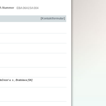
A-Nummer
EBA 06A15A 004
[
Kontaktformular
]
nosť a. s., Bratislava [SK]