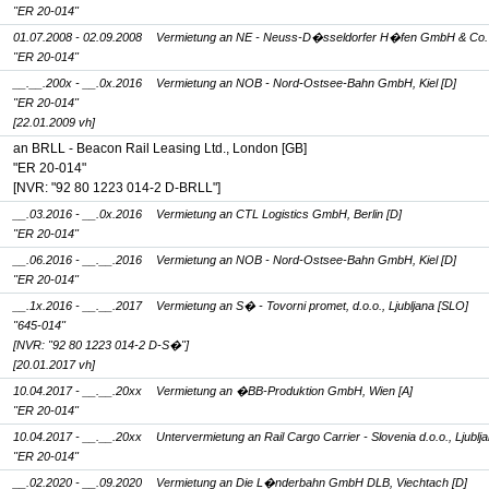
"ER 20-014"
01.07.2008 - 02.09.2008
Vermietung an NE - Neuss-D�sseldorfer H�fen GmbH & Co. 
"ER 20-014"
__.__.200x - __.0x.2016
Vermietung an NOB - Nord-Ostsee-Bahn GmbH, Kiel [D]
"ER 20-014"
[22.01.2009 vh]
an BRLL - Beacon Rail Leasing Ltd., London [GB]
"ER 20-014"
[NVR: "92 80 1223 014-2 D-BRLL"]
__.03.2016 - __.0x.2016
Vermietung an CTL Logistics GmbH, Berlin [D]
"ER 20-014"
__.06.2016 - __.__.2016
Vermietung an NOB - Nord-Ostsee-Bahn GmbH, Kiel [D]
"ER 20-014"
__.1x.2016 - __.__.2017
Vermietung an S� - Tovorni promet, d.o.o., Ljubljana [SLO]
"645-014"
[NVR: "92 80 1223 014-2 D-S�"]
[20.01.2017 vh]
10.04.2017 - __.__.20xx
Vermietung an �BB-Produktion GmbH, Wien [A]
"ER 20-014"
10.04.2017 - __.__.20xx
Untervermietung an Rail Cargo Carrier - Slovenia d.o.o., Ljublj
"ER 20-014"
__.02.2020 - __.09.2020
Vermietung an Die L�nderbahn GmbH DLB, Viechtach [D]