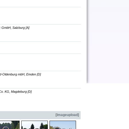
k GmbH, Salzburg [A]
and-Oldenburg mbH, Emden [D]
Co. KG, Magdeburg [D]
[
Imageupload
]