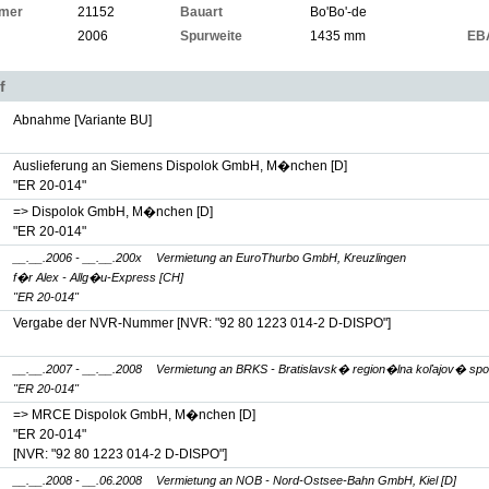
mer
21152
Bauart
Bo'Bo'-de
2006
Spurweite
1435 mm
EB
f
Abnahme [Variante BU]
Auslieferung an Siemens Dispolok GmbH, M�nchen [D]
"ER 20-014"
=> Dispolok GmbH, M�nchen [D]
"ER 20-014"
__.__.2006 - __.__.200x
Vermietung an EuroThurbo GmbH, Kreuzlingen
f�r Alex - Allg�u-Express [CH]
"ER 20-014"
Vergabe der NVR-Nummer
[NVR: "92 80 1223 014-2 D-DISPO"]
__.__.2007 - __.__.2008
Vermietung an BRKS - Bratislavsk� region�lna koľajov� spoloč
"ER 20-014"
=> MRCE Dispolok GmbH, M�nchen [D]
"ER 20-014"
[NVR: "92 80 1223 014-2 D-DISPO"]
__.__.2008 - __.06.2008
Vermietung an NOB - Nord-Ostsee-Bahn GmbH, Kiel [D]