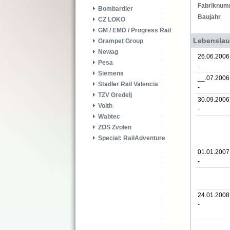
Fabriknum
Bombardier
Baujahr
CZ LOKO
GM / EMD / Progress Rail
Lebenslau
Grampet Group
Newag
26.06.2006
Pesa
-
Siemens
__.07.2006
Stadler Rail Valencia
-
TZV Gredelj
30.09.2006
Voith
-
Wabtec
ZOS Zvolen
Special: RailAdventure
01.01.2007
-
24.01.2008
-