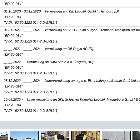
"ER 20-014"
01.10.2020 - 03.12.2020
Vermietung an HSL Logistik GmbH, Hamburg [D]
"ER 20-014"
[NVR: "92 80 1223 014-2 D-BRLL"]
01.01.2021 - __.__.2021
Vermietung an SETG - Salzburger Eisenbahn TransportLogisti
"ER 20-014"
[NVR: "92 80 1223 014-2 D-BRLL"]
__.__.2021 - __.__.202x
Vermietung an DB Regio AG [D]
"ER 20-014"
__.__.202x -
Vermietung an Rail&Sea d.o.o., Zagreb [HR]
"ER 20-014"
[NVR: "92 80 1223 014-2 D-BRLL"]
28.12.2022 - __.__.202x
Untervermietung an e.g.o.o. Eisenbahngesellschaft Ostfriesl
"ER 20-014"
[NVR: "92 80 1223 014-2 D-BRLL"]
15.04.2025 -
Untervermietung an SKL Schienen Komplex Logistik Magdeburg GmbH & 
"ER 20-014"
[NVR: "92 80 1223 014-2 D-BRLL"]