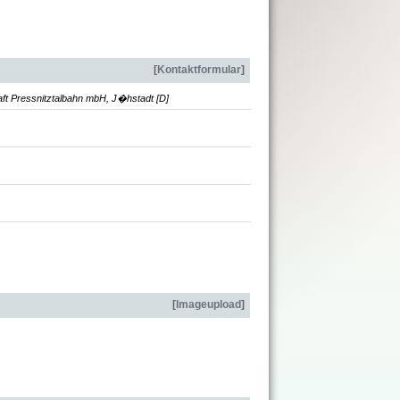
[
Kontaktformular
]
ft Pressnitztalbahn mbH, J�hstadt [D]
[
Imageupload
]