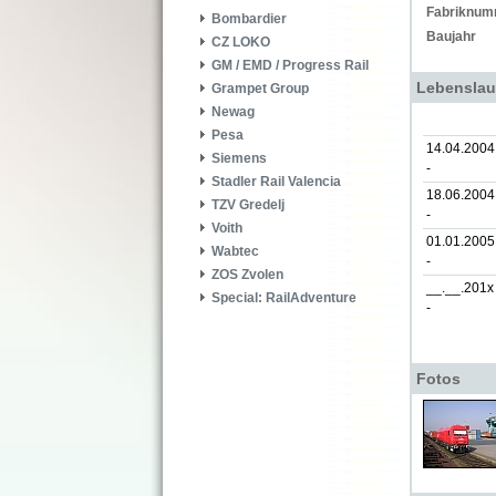
Fabriknum
Bombardier
Baujahr
CZ LOKO
GM / EMD / Progress Rail
Lebenslau
Grampet Group
Newag
Pesa
14.04.2004
Siemens
-
Stadler Rail Valencia
18.06.2004
TZV Gredelj
-
Voith
01.01.2005
Wabtec
-
ZOS Zvolen
__.__.201x
Special: RailAdventure
-
Fotos