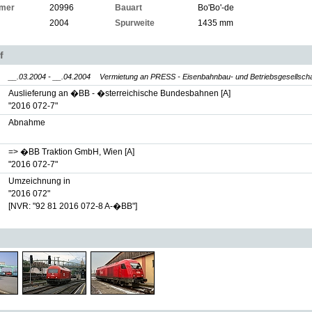
mer
20996
Bauart
Bo'Bo'-de
2004
Spurweite
1435 mm
f
__.03.2004 - __.04.2004
Vermietung an PRESS - Eisenbahnbau- und Betriebsgesellscha
Auslieferung an �BB - �sterreichische Bundesbahnen [A]
"2016 072-7"
Abnahme
=> �BB Traktion GmbH, Wien [A]
"2016 072-7"
Umzeichnung in
"2016 072"
[NVR: "92 81 2016 072-8 A-�BB"]