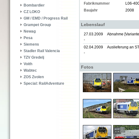
Fabriknummer
L06-40
Bombardier
Baujahr
2008
CZ LOKO
GM / EMD / Progress Rail
Lebenslauf
Grampet Group
Newag
27.03.2009
Abnahme [Variante
Pesa
-
Siemens
02.04.2009
Auslieferung an S
Stadler Rail Valencia
-
TZV Gredelj
Voith
Fotos
Wabtec
ZOS Zvolen
Special: RailAdventure