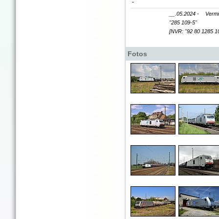
-
__.05.2024 -
Vermi
"285 109-5"
[NVR: "92 80 1285 1
Fotos