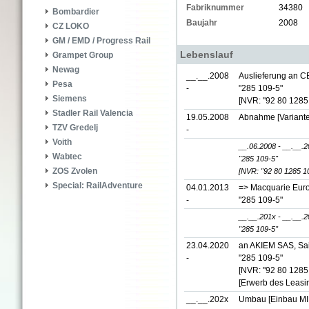
Fabriknummer
34380
Bombardier
Baujahr
2008
CZ LOKO
GM / EMD / Progress Rail
Lebenslauf
Grampet Group
Newag
__.__.2008
Auslieferung an CB
Pesa
-
"285 109-5"
Siemens
[NVR: "92 80 1285
Stadler Rail Valencia
19.05.2008
Abnahme [Variante
TZV Gredelj
-
Voith
__.06.2008 - __.__.
Wabtec
"285 109-5"
ZOS Zvolen
[NVR: "92 80 1285 1
Special: RailAdventure
04.01.2013
=> Macquarie Euro
-
"285 109-5"
__.__.201x - __.__.
"285 109-5"
23.04.2020
an AKIEM SAS, Sai
-
"285 109-5"
[NVR: "92 80 1285
[Erwerb des Leasi
__.__.202x
Umbau [Einbau M