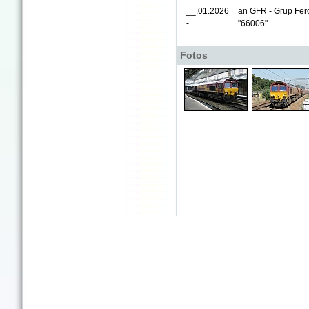
__.01.2026
an GFR - Grup Fer
-
"66006"
Fotos