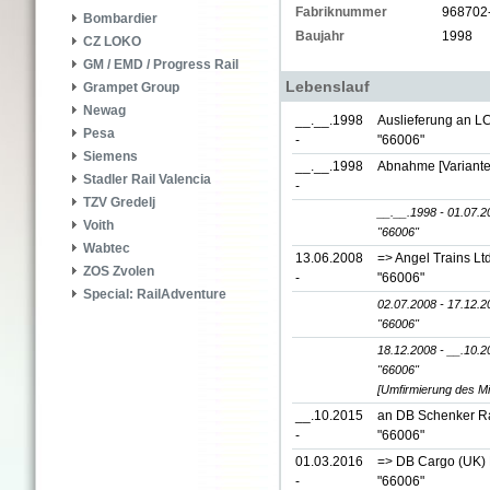
Fabriknummer
968702
Bombardier
Baujahr
1998
CZ LOKO
GM / EMD / Progress Rail
Lebenslauf
Grampet Group
Newag
__.__.1998
Auslieferung an LC
Pesa
-
"66006"
Siemens
__.__.1998
Abnahme [Variante
Stadler Rail Valencia
-
TZV Gredelj
__.__.1998 - 01.07.2
Voith
"66006"
Wabtec
13.06.2008
=> Angel Trains Lt
ZOS Zvolen
-
"66006"
Special: RailAdventure
02.07.2008 - 17.12.2
"66006"
18.12.2008 - __.10.2
"66006"
[Umfirmierung des Mi
__.10.2015
an DB Schenker Rai
-
"66006"
01.03.2016
=> DB Cargo (UK) L
-
"66006"