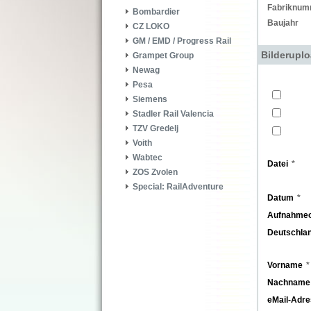
Fabriknum
Bombardier
Baujahr
CZ LOKO
GM / EMD / Progress Rail
Bilderupl
Grampet Group
Newag
Pesa
Siemens
Stadler Rail Valencia
TZV Gredelj
Voith
Wabtec
Datei
ZOS Zvolen
Special: RailAdventure
Datum
Aufnahmeo
Deutschla
Vorname
Nachname
eMail-Adr