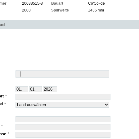
mer
20038515-8
Bauart
Co'Co'-de
2003
Spurweite
1435 mm
oad
rt
nd
esse