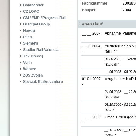
Fabriknummer
200385
Bombardier
Baujahr
2004
CZ LOKO
GM / EMD / Progress Rail
Lebenslauf
Grampet Group
Newag
__.__.200x
Abnahme [Variante
Pesa
-
Siemens
__.11.2004
Auslieferung an MR
Stadler Rail Valencia
-
"561-4"
TZV Gredelj
07.06.2005 -
Vermi
Voith
"DE 6304"
Wabtec
__.06.2005 - 08.09.2
ZOS Zvolen
01.01.2007
Vergabe der NVR
Special: RailAdventure
-
24.06.2008 - __.10.2
"DE 6304"
02.10.2008 - 02.10.2
"561-4"
__.__.2009
Umbau [Ausr�stun
-
__.11.2009 - __.12.2
"561-4"