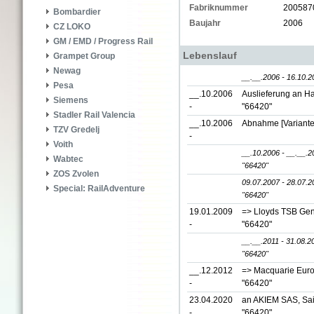
Fabriknummer
200587
Bombardier
Baujahr
2006
CZ LOKO
GM / EMD / Progress Rail
Lebenslauf
Grampet Group
Newag
__.__.2006 - 16.10.2
Pesa
__.10.2006
Auslieferung an Ha
Siemens
-
"66420"
Stadler Rail Valencia
__.10.2006
Abnahme [Variante
TZV Gredelj
-
Voith
__.10.2006 - __.__.2
Wabtec
"66420"
ZOS Zvolen
09.07.2007 - 28.07.2
Special: RailAdventure
"66420"
19.01.2009
=> Lloyds TSB Gen
-
"66420"
__.__.2011 - 31.08.2
"66420"
__.12.2012
=> Macquarie Euro
-
"66420"
23.04.2020
an AKIEM SAS, Sai
-
"66420"