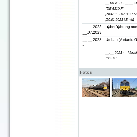
__.06.2021 - __.__.2
"DE 6310 F"
[NVR: "92 87 0077 5
[20.01.2023 i.E. vh]
__.__.2023 -
�berf�hrung nach
__.07.2023
__.__.2023
Umbau [Variante G
-
__.__.2023 -
Vermi
"66311"
Fotos