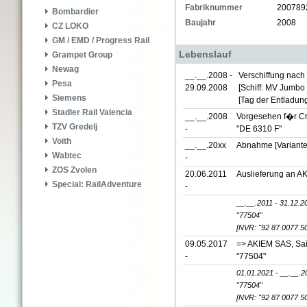
Fabriknummer
200789
Bombardier
Baujahr
2008
CZ LOKO
GM / EMD / Progress Rail
Lebenslauf
Grampet Group
Newag
__.__.2008 -
Verschiffung nach
Pesa
29.09.2008
[Schiff: MV Jumbo
Siemens
[Tag der Entladun
Stadler Rail Valencia
__.__.2008
Vorgesehen f�r Cr
TZV Gredelj
-
"DE 6310 F"
Voith
__.__.20xx
Abnahme [Variante
Wabtec
-
ZOS Zvolen
20.06.2011
Auslieferung an AK
Special: RailAdventure
-
__.__.2011 - 31.12.2
"77504"
[NVR: "92 87 0077 5
09.05.2017
=> AKIEM SAS, Sai
-
"77504"
01.01.2021 - __.__.2
"77504"
[NVR: "92 87 0077 5