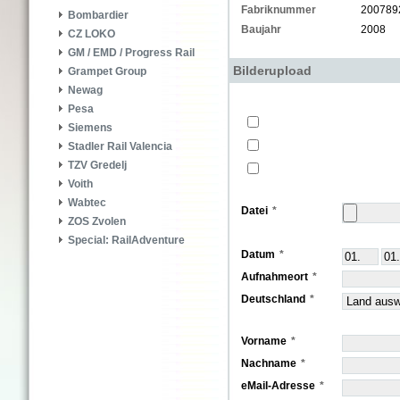
Fabriknummer
200789
Bombardier
Baujahr
2008
CZ LOKO
GM / EMD / Progress Rail
Bilderupload
Grampet Group
Newag
Pesa
Siemens
Stadler Rail Valencia
TZV Gredelj
Voith
Wabtec
Datei
ZOS Zvolen
Special: RailAdventure
Datum
Aufnahmeort
Deutschland
Vorname
Nachname
eMail-Adresse