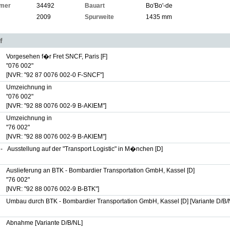
mer
34492
Bauart
Bo'Bo'-de
2009
Spurweite
1435 mm
f
Vorgesehen f�r Fret SNCF, Paris [F]
"076 002"
[NVR: "92 87 0076 002-0 F-SNCF"]
Umzeichnung in
"076 002"
[NVR: "92 88 0076 002-9 B-AKIEM"]
Umzeichnung in
"76 002"
[NVR: "92 88 0076 002-9 B-AKIEM"]
-
Ausstellung auf der "Transport Logistic" in M�nchen [D]
Auslieferung an BTK - Bombardier Transportation GmbH, Kassel [D]
"76 002"
[NVR: "92 88 0076 002-9 B-BTK"]
Umbau durch BTK - Bombardier Transportation GmbH, Kassel [D] [Variante D/B/
Abnahme [Variante D/B/NL]