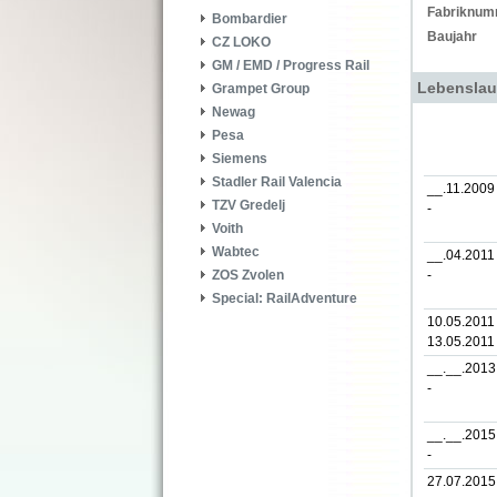
Fabriknum
Bombardier
Baujahr
CZ LOKO
GM / EMD / Progress Rail
Lebenslau
Grampet Group
Newag
Pesa
Siemens
Stadler Rail Valencia
__.11.2009
TZV Gredelj
-
Voith
Wabtec
__.04.2011
-
ZOS Zvolen
Special: RailAdventure
10.05.2011 
13.05.2011
__.__.2013
-
__.__.2015
-
27.07.2015