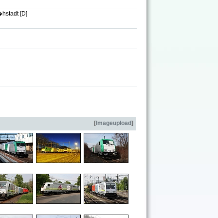
hstadt [D]
[
Imageupload
]