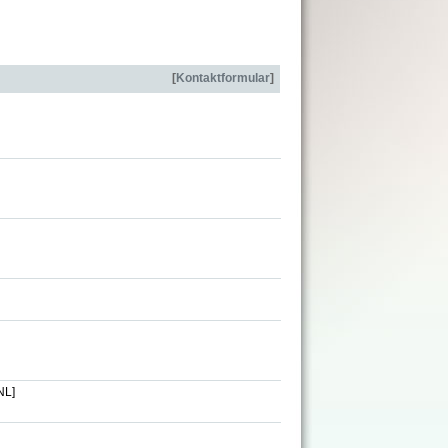
[
Kontaktformular
]
NL]