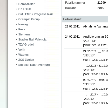
Fabriknummer
21599
Bombardier
Baujahr
2010
CZ LOKO
GM / EMD / Progress Rail
Lebenslauf
Grampet Group
Newag
23.02.2011
Abnahme [Variante
Pesa
-
Siemens
24.02.2011
Auslieferung an S
Stadler Rail Valencia
-
"223 143"
TZV Gredelj
[NVR: "92 80 1223
Voith
24.02.2011 - __.02.2
Wabtec
"223 143"
ZOS Zvolen
[NVR: "92 80 1223 1
Special: RailAdventure
__.02.2015 - 31.12.2
"223 143"
[NVR: "92 80 1223 1
02.05.2017 - 10.07.2
"223 143"
[NVR: "92 80 1223 1
__.__.2017 - __.10.2
"223 143"
[NVR: "92 80 1223 1