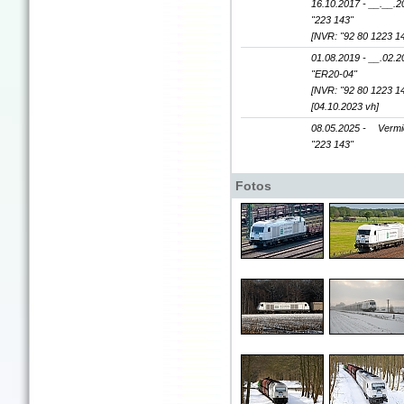
16.10.2017 - __.__.2
"223 143"
[NVR: "92 80 1223 1
01.08.2019 - __.02.2
"ER20-04"
[NVR: "92 80 1223 1
[04.10.2023 vh]
08.05.2025 -
Vermi
"223 143"
Fotos