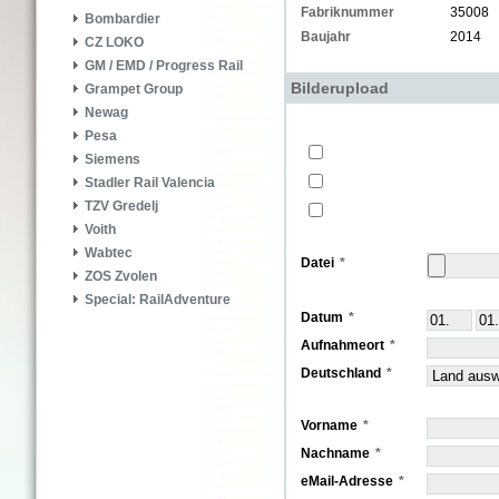
Fabriknummer
35008
Bombardier
Baujahr
2014
CZ LOKO
GM / EMD / Progress Rail
Bilderupload
Grampet Group
Newag
Pesa
Siemens
Stadler Rail Valencia
TZV Gredelj
Voith
Wabtec
Datei
ZOS Zvolen
Special: RailAdventure
Datum
Aufnahmeort
Deutschland
Vorname
Nachname
eMail-Adresse