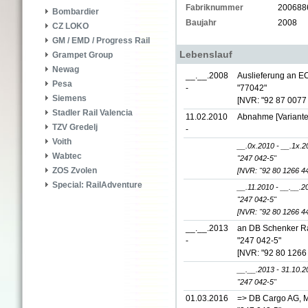
Fabriknummer
200688
Bombardier
Baujahr
2008
CZ LOKO
GM / EMD / Progress Rail
Lebenslauf
Grampet Group
Newag
__.__.2008
Auslieferung an EC
Pesa
-
"77042"
Siemens
[NVR: "92 87 0077
Stadler Rail Valencia
11.02.2010
Abnahme [Variante
TZV Gredelj
-
Voith
__.0x.2010 - __.1x.2
Wabtec
"247 042-5"
ZOS Zvolen
[NVR: "92 80 1266 4
Special: RailAdventure
__.11.2010 - __.__.2
"247 042-5"
[NVR: "92 80 1266 4
__.__.2013
an DB Schenker Ra
-
"247 042-5"
[NVR: "92 80 1266
__.__.2013 - 31.10.2
"247 042-5"
01.03.2016
=> DB Cargo AG, M