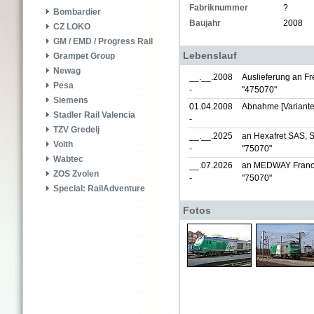
Fabriknummer
?
Bombardier
Baujahr
2008
CZ LOKO
GM / EMD / Progress Rail
Lebenslauf
Grampet Group
Newag
__.__.2008
Auslieferung an Fre
Pesa
-
"475070"
Siemens
01.04.2008
Abnahme [Variante
Stadler Rail Valencia
-
TZV Gredelj
__.__.2025
an Hexafret SAS, S
Voith
-
"75070"
Wabtec
__.07.2026
an MEDWAY France
ZOS Zvolen
-
"75070"
Special: RailAdventure
Fotos