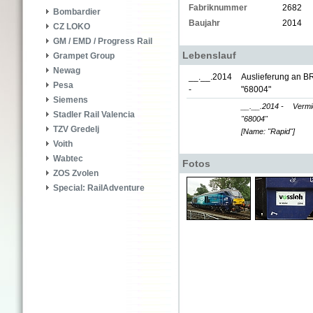
Fabriknummer
2682
Bombardier
Baujahr
2014
CZ LOKO
GM / EMD / Progress Rail
Lebenslauf
Grampet Group
Newag
__.__.2014
Auslieferung an BR
Pesa
-
"68004"
Siemens
__.__.2014 -
Vermie
Stadler Rail Valencia
"68004"
TZV Gredelj
[Name: "Rapid"]
Voith
Wabtec
Fotos
ZOS Zvolen
Special: RailAdventure