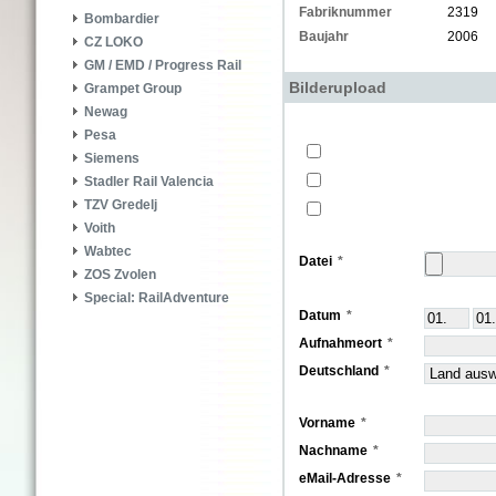
Fabriknummer
2319
Bombardier
Baujahr
2006
CZ LOKO
GM / EMD / Progress Rail
Bilderupload
Grampet Group
Newag
Pesa
Siemens
Stadler Rail Valencia
TZV Gredelj
Voith
Wabtec
Datei
ZOS Zvolen
Special: RailAdventure
Datum
Aufnahmeort
Deutschland
Vorname
Nachname
eMail-Adresse