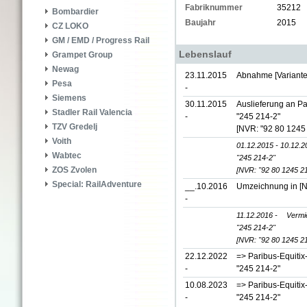
Fabriknummer
35212
Bombardier
Baujahr
2015
CZ LOKO
GM / EMD / Progress Rail
Lebenslauf
Grampet Group
Newag
23.11.2015
Abnahme [Variante
Pesa
-
Siemens
30.11.2015
Auslieferung an P
Stadler Rail Valencia
-
"245 214-2"
TZV Gredelj
[NVR: "92 80 1245
Voith
01.12.2015 - 10.12.2
Wabtec
"245 214-2"
ZOS Zvolen
[NVR: "92 80 1245 2
Special: RailAdventure
__.10.2016
Umzeichnung in
[
-
11.12.2016 -
Vermi
"245 214-2"
[NVR: "92 80 1245 2
22.12.2022
=> Paribus-Equiti
-
"245 214-2"
10.08.2023
=> Paribus-Equiti
-
"245 214-2"