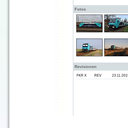
Fotos
Revisionen
FKR X
REV
23.11.201