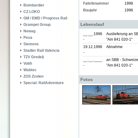
Fabriknummer
1998
Bombardier
Baujahr
1996
CZ LOKO
GM / EMD / Progress Rail
Lebenslauf
Grampet Group
Newag
__.__.1996
Auslieferung an S
Pesa
-
"Am 841 020-1"
Siemens
19.12.1996
Abnahme
Stadler Rail Valencia
-
TZV Gredelj
__.__.____
an SBB - Schweizer
Voith
-
"Am 841 020-1"
Wabtec
ZOS Zvolen
Fotos
Special: RailAdventure