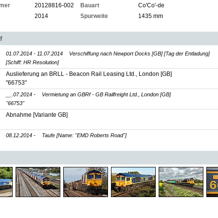
mer
20128816-002
Bauart
Co'Co'-de
2014
Spurweite
1435 mm
f
01.07.2014 - 11.07.2014
Verschiffung nach Newport Docks [GB] [Tag der Entladung]
[Schiff: HR Resolution]
Auslieferung an BRLL - Beacon Rail Leasing Ltd., London [GB]
"66753"
__.07.2014 -
Vermietung an GBRf - GB Railfreight Ltd., London [GB]
"66753"
Abnahme [Variante GB]
08.12.2014 -
Taufe
[Name: "EMD Roberts Road"]