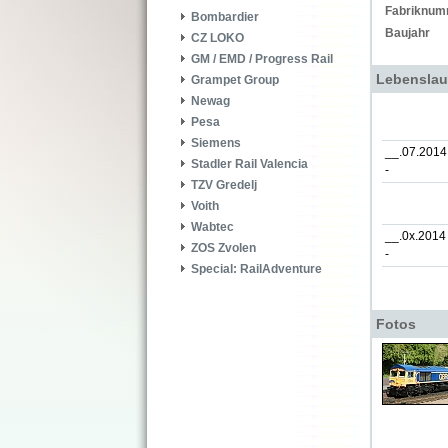
Fabriknum
Bombardier
Baujahr
CZ LOKO
GM / EMD / Progress Rail
Lebenslau
Grampet Group
Newag
Pesa
Siemens
__.07.2014
Stadler Rail Valencia
-
TZV Gredelj
Voith
Wabtec
__.0x.2014
ZOS Zvolen
-
Special: RailAdventure
Fotos