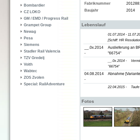
Fabriknummer
201288
Bombardier
Baujahr
2014
CZ LOKO
GM / EMD / Progress Rail
Lebenslauf
Grampet Group
Newag
01.07.2014 - 11.07.2
Pesa
[Schiff: HR Resolutio
Siemens
__.0x.2014
Auslieferung an BR
Stadler Rail Valencia
-
"66754"
TZV Gredelj
__.0x.2014 -
Vermi
Voith
"66754"
Wabtec
04.08.2014
Abnahme [Variante
ZOS Zvolen
-
Special: RailAdventure
22.04.2015 -
Tauf
Fotos