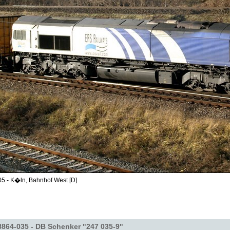
5 - K�ln, Bahnhof West [D]
864-035 - DB Schenker "247 035-9"