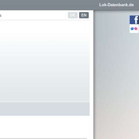
Lok-Datenbank.de
DE
EN
s