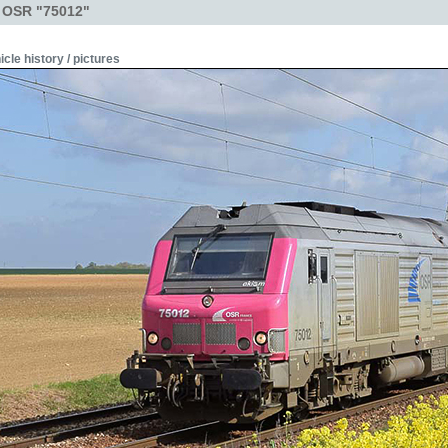
- OSR "75012"
icle history / pictures