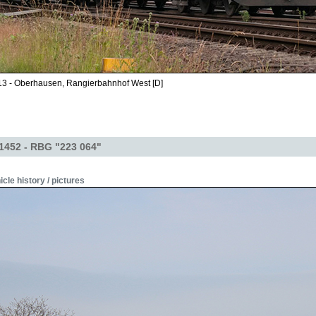
13 - Oberhausen, Rangierbahnhof West [D]
1452 - RBG "223 064"
icle history / pictures