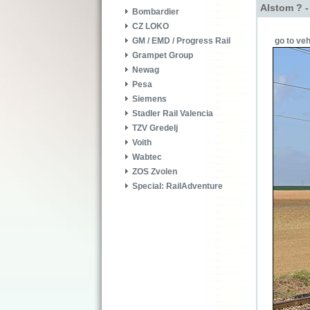
Alstom ? 
Bombardier
CZ LOKO
go to veh
GM / EMD / Progress Rail
Grampet Group
Newag
Pesa
Siemens
Stadler Rail Valencia
TZV Gredelj
Voith
Wabtec
ZOS Zvolen
Special: RailAdventure