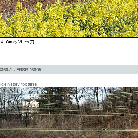
4 - Ormoy-Villers [F]
360-1 - ERSR "6605"
icle history / pictures