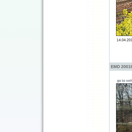
14.04.201
EMD 20018
go to veh