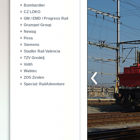
Bombardier
CZ LOKO
GM / EMD / Progress Rail
Grampet Group
Newag
Pesa
Siemens
Stadler Rail Valencia
TZV Gredelj
Voith
Wabtec
ZOS Zvolen
Special: RailAdventure