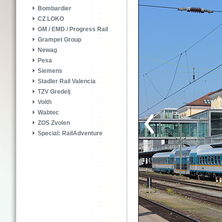
Bombardier
CZ LOKO
GM / EMD / Progress Rail
Grampet Group
Newag
Pesa
Siemens
Stadler Rail Valencia
TZV Gredelj
Voith
Wabtec
ZOS Zvolen
Special: RailAdventure