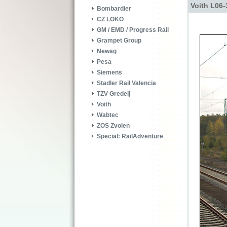
Voith L06
Bombardier
CZ LOKO
GM / EMD / Progress Rail
Grampet Group
Newag
Pesa
Siemens
Stadler Rail Valencia
TZV Gredelj
Voith
Wabtec
ZOS Zvolen
Special: RailAdventure