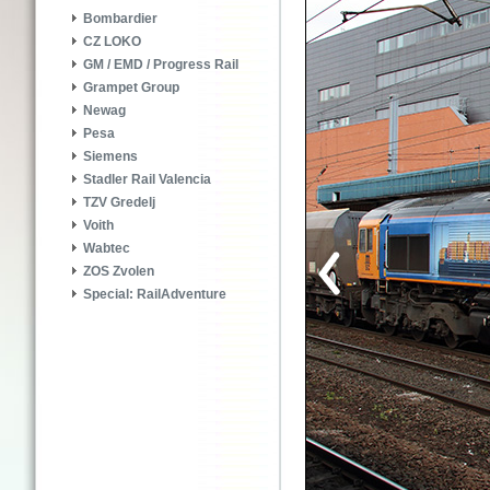
Bombardier
CZ LOKO
GM / EMD / Progress Rail
Grampet Group
Newag
Pesa
Siemens
Stadler Rail Valencia
TZV Gredelj
Voith
Wabtec
ZOS Zvolen
Special: RailAdventure