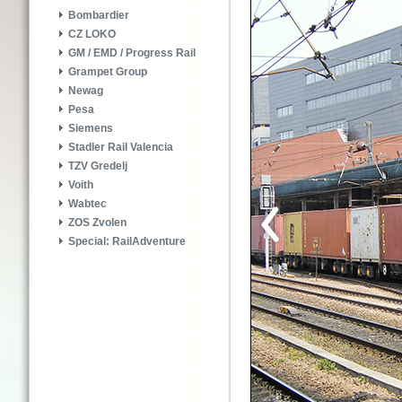
Bombardier
CZ LOKO
GM / EMD / Progress Rail
Grampet Group
Newag
Pesa
Siemens
Stadler Rail Valencia
TZV Gredelj
Voith
Wabtec
ZOS Zvolen
Special: RailAdventure