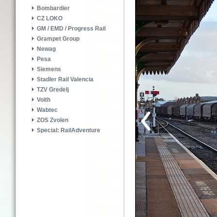
Bombardier
CZ LOKO
GM / EMD / Progress Rail
Grampet Group
Newag
Pesa
Siemens
Stadler Rail Valencia
TZV Gredelj
Voith
Wabtec
ZOS Zvolen
Special: RailAdventure