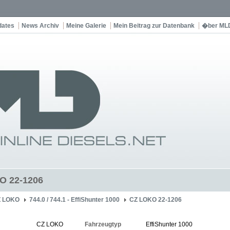
dates
News Archiv
Meine Galerie
Mein Beitrag zur Datenbank
�ber ML
O 22-1206
Z LOKO
744.0 / 744.1 - EffiShunter 1000
CZ LOKO 22-1206
CZ LOKO
Fahrzeugtyp
EffiShunter 1000