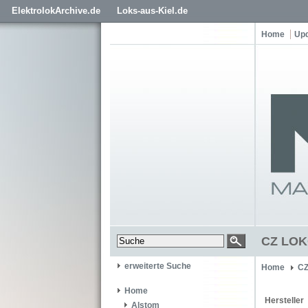
ElektrolokArchive.de
Loks-aus-Kiel.de
Home
Up
CZ LOK
erweiterte Suche
Home
C
Home
Hersteller
Alstom