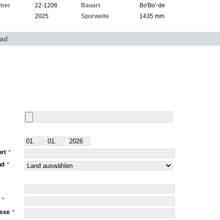
mer
22-1206
Bauart
Bo'Bo'-de
2025
Spurweite
1435 mm
oad
rt
nd
esse