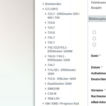
Fabriknum
Bombardier
Baujahr
CZ LOKO
723.7 - EffiShunter 500 /
600 / 700
Bilderupl
724.6
724.7
724.8
741.7
742.7
742.7(1)/743.2 -
EffiShunter 1000M
Datei
744.0 / 744.1 -
EffiShunter 1000
744.7
Datum
774.7(F) - EffiShunter
Aufnahmeo
1600
753.6 - EffiLiner 1600
Deutschla
DualShunter 2000
2M62UM
Vorname
C30-M
Nachname
TEM LTH
eMail-Adr
GM / EMD / Progress Rail