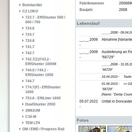
Fabriknummer
200689
Bombardier
Baujahr
2008
CZ LOKO
723.7 - EffiShunter 500 /
600 / 700
Lebenslauf
724.6
__.__.2008 - 09.04.2
724.7
__.__.2008
Abnahme [Variante
724.8
-
741.7
__.__.2008
Auslieferung an P
742.7
-
"66729"
742.7(1)/743.2 -
EffiShunter 1000M
__.__.2008 - 31.05.2
"66729"
744.0 / 744.1 -
EffiShunter 1000
16.04.2010 -
Taufe
744.7
01.06.2010 -
=> GB
774.7(F) - EffiShunter
"66729"
1600
[Name: "Derby Count
753.6 - EffiLiner 1600
05.07.2022
Unfall in Doncaster
DualShunter 2000
-
2M62UM
C30-M
Fotos
TEM LTH
GM / EMD / Progress Rail