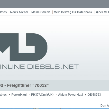
dates
News Archiv
Meine Galerie
Mein Beitrag zur Datenbank
�ber ML
3 - Freightliner "70013"
btec
PowerHaul
PH37ACmi (UK)
Akiem PowerHaul
GE 58793
Dan A