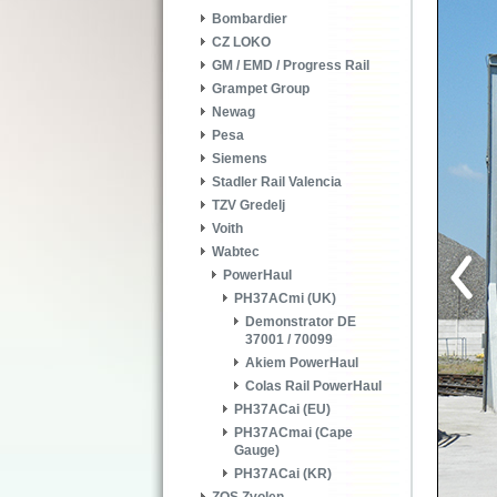
Bombardier
CZ LOKO
GM / EMD / Progress Rail
Grampet Group
Newag
Pesa
Siemens
Stadler Rail Valencia
TZV Gredelj
Voith
Wabtec
PowerHaul
PH37ACmi (UK)
Demonstrator DE
37001 / 70099
Akiem PowerHaul
Colas Rail PowerHaul
PH37ACai (EU)
PH37ACmai (Cape
Gauge)
PH37ACai (KR)