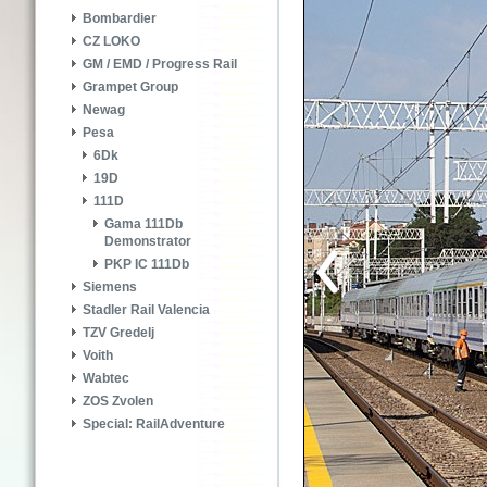
Bombardier
CZ LOKO
GM / EMD / Progress Rail
Grampet Group
Newag
Pesa
6Dk
19D
111D
Gama 111Db
Demonstrator
PKP IC 111Db
Siemens
Stadler Rail Valencia
TZV Gredelj
Voith
Wabtec
ZOS Zvolen
Special: RailAdventure