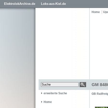
ElektrolokArchive.de
Loks-aus-Kiel.de
Home
Up
GM 8480
erweiterte Suche
GB Railfrei
Home