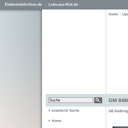
ElektrolokArchive.de
Loks-aus-Kiel.de
Home
Up
GM 8480
erweiterte Suche
GB Railfrei
Home