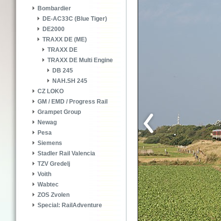
Bombardier
DE-AC33C (Blue Tiger)
DE2000
TRAXX DE (ME)
TRAXX DE
TRAXX DE Multi Engine
DB 245
NAH.SH 245
CZ LOKO
GM / EMD / Progress Rail
Grampet Group
Newag
Pesa
Siemens
Stadler Rail Valencia
TZV Gredelj
Voith
Wabtec
ZOS Zvolen
Special: RailAdventure