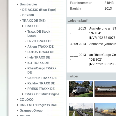
Fabriknummer
34843
Bombardier
Baujahr
2013
DE-AC33C (Blue Tiger)
DE2000
Lebenslauf
TRAXX DE (ME)
TRAXX DE
__.__.2013
Auslieferung an B
Traxx DE Stock
-
"76 104"
Locos
[NVR: "92 88 0076
LNVG TRAXX DE
30.09.2013
Abnahme [Variante
Akiem TRAXX DE
-
LOTOS TRAXX DE
__.__.2013
an RheinCargo Gm
hvle TRAXX DE
-
"DE 802"
IGT TRAXX DE
[NVR: "92 80 1285
RheinCargo TRAXX
DE
Fotos
Captrain TRAXX DE
Raildox TRAXX DE
PRESS TRAXX DE
TRAXX DE Multi Engine
CZ LOKO
GM / EMD / Progress Rail
Grampet Group