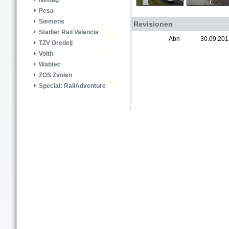
Newag
Pesa
Siemens
Revisionen
Stadler Rail Valencia
Abn
30.09.201
TZV Gredelj
Voith
Wabtec
ZOS Zvolen
Special: RailAdventure