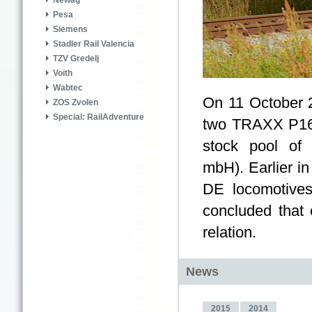
Newag
Pesa
Siemens
Stadler Rail Valencia
TZV Gredelj
Voith
Wabtec
On 11 October 2
ZOS Zvolen
Special: RailAdventure
two TRAXX P160
stock pool of
mbH). Earlier i
DE locomotives
concluded that 
relation.
News
2015
2014