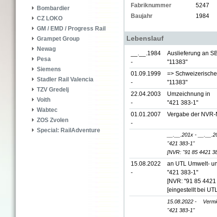
Fabriknummer
5247
Bombardier
Baujahr
1984
CZ LOKO
GM / EMD / Progress Rail
Lebenslauf
Grampet Group
Newag
__.__.1984
Auslieferung an S
Pesa
-
"11383"
Siemens
01.09.1999
=> Schweizerisch
Stadler Rail Valencia
-
"11383"
TZV Gredelj
22.04.2003
Umzeichnung in
Voith
-
"421 383-1"
Wabtec
01.01.2007
Vergabe der NVR
ZOS Zvolen
-
Special: RailAdventure
__.__.201x - __.__.2
"421 383-1"
[NVR: "91 85 4421 
15.08.2022
an UTL Umwelt- un
-
"421 383-1"
[NVR: "91 85 4421
[eingestellt bei
15.08.2022 -
Verm
"421 383-1"