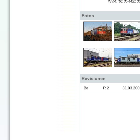
[NVR: "91 85 4421 3
Fotos
Revisionen
Be
R 2
31.03.200