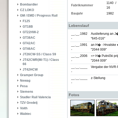
1140 /
Bombardier
Fabriknummer
16
CZ LOKO
Baujahr
1982
GM / EMD / Progress Rail
F125
Lebenslauf
GT18B
GT22HW-2
__.__.1982
Auslieferung an J
GT38AC
-
"645-016"
GT42AC
__.__.1991
an H� - Hrvatske 
GT46AC
-
"2044 009"
JT26CW-SS / Class 59
__.__.2006
=> H� Putnički pri
JT42CWR(M/-T1) / Class
-
"2044 009"
66
__.__.____
Vergabe der NVR
JT42HCW
-
Grampet Group
__.__.____
z-Stellung
Newag
-
Pesa
Siemens
Fotos
Stadler Rail Valencia
TZV Gredelj
Voith
Wabtec