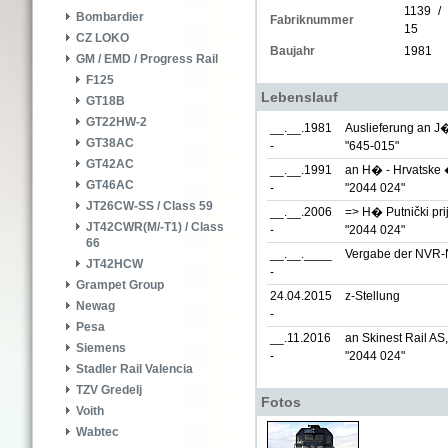
1139 /
Bombardier
Fabriknummer
15
CZ LOKO
Baujahr
1981
GM / EMD / Progress Rail
F125
Lebenslauf
GT18B
GT22HW-2
__.__.1981
Auslieferung an J
GT38AC
-
"645-015"
GT42AC
__.__.1991
an H� - Hrvatske 
GT46AC
-
"2044 024"
JT26CW-SS / Class 59
__.__.2006
=> H� Putnički pri
JT42CWR(M/-T1) / Class
-
"2044 024"
66
__.__.____
Vergabe der NVR
JT42HCW
-
Grampet Group
24.04.2015
z-Stellung
Newag
-
Pesa
__.11.2016
an Skinest Rail AS,
Siemens
-
"2044 024"
Stadler Rail Valencia
TZV Gredelj
Fotos
Voith
Wabtec